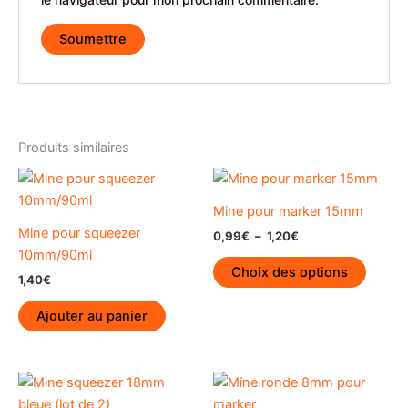
Produits similaires
Mine pour marker 15mm
Mine pour squeezer
Plage
0,99
€
–
1,20
€
de
10mm/90ml
Ce
prix :
Choix des options
1,40
€
produi
0,99€
à
a
1,20€
Ajouter au panier
plusieu
variati
Les
option