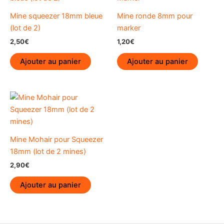
peuve
être
Mine squeezer 18mm bleue
Mine ronde 8mm pour
choisi
(lot de 2)
marker
sur
2,50
€
1,20
€
la
Ajouter au panier
Ajouter au panier
page
du
produi
Mine Mohair pour Squeezer
18mm (lot de 2 mines)
2,90
€
Ajouter au panier