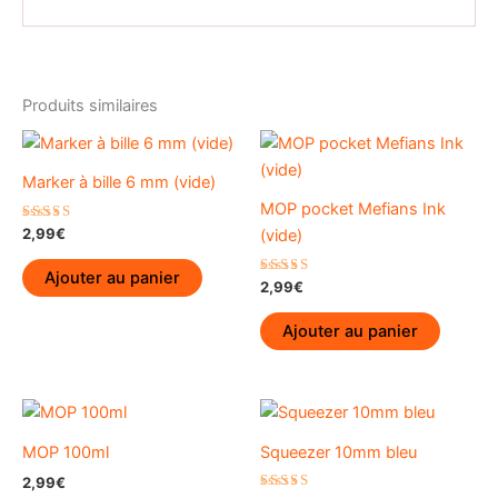
Produits similaires
Marker à bille 6 mm (vide)
MOP pocket Mefians Ink
Note
2,99
€
(vide)
5.00
sur 5
Ajouter au panier
Note
2,99
€
5.00
sur 5
Ajouter au panier
MOP 100ml
Squeezer 10mm bleu
2,99
€