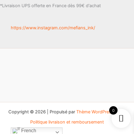
*Livraison UPS offerte en France dès 99€ d'achat
choisies
sur
la
https://www.instagram.com/mefians_ink/
page
du
produit
0
Copyright © 2026 | Propulsé par
Thème WordPress Astra
Politique livraison et remboursement
French