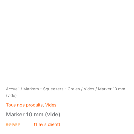
Accueil
/
Markers - Squeezers - Craies
/
Vides
/ Marker 10 mm
(vide)
Tous nos produits
,
Vides
Marker 10 mm (vide)
(
1
avis client)
Noté
1
5.00