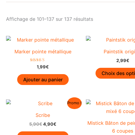
Trié
Affichage de 101–137 sur 137 résultats
du
plus
récent
au
plus
ancien
Marker pointe métallique
Paintstik orig
2,99
€
Note
1,99
€
5.00
Choix des opt
sur 5
Ajouter au panier
Promo !
Scribe
Mistick Bâton de pei
Le
Le
5,90
€
4,90
€
prix
prix
6 coupes
initial
actuel