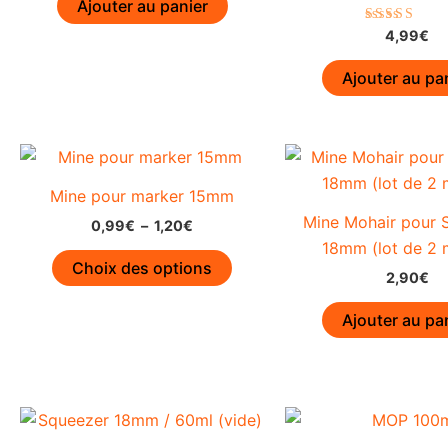
Ajouter au panier
était :
est :
5,90€.
4,90€.
Note
4,99
€
5.00
sur 5
Ajouter au pa
Mine pour marker 15mm
Mine Mohair pour 
Plage
0,99
€
–
1,20
€
de
18mm (lot de 2 
Ce
prix :
Choix des options
2,90
€
0,99€
produit
à
a
1,20€
Ajouter au pa
plusieurs
variations.
Les
options
peuvent