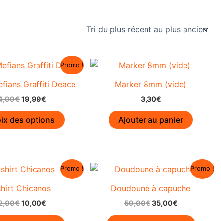
Promo !
efians Graffiti Deace
Marker 8mm (vide)
Le
Le
4,99
€
19,99
€
3,30
€
prix
prix
Ce
initial
actuel
ix des options
Ajouter au panier
était :
est :
produit
24,99€.
19,99€.
a
plusieurs
variations.
Promo !
Promo !
Les
shirt Chicanos
Doudoune à capuche
options
peuvent
Le
Le
Le
Le
2,00
€
10,00
€
59,00
€
35,00
€
prix
prix
prix
prix
être
Ce
Ce
initial
actuel
initial
actuel