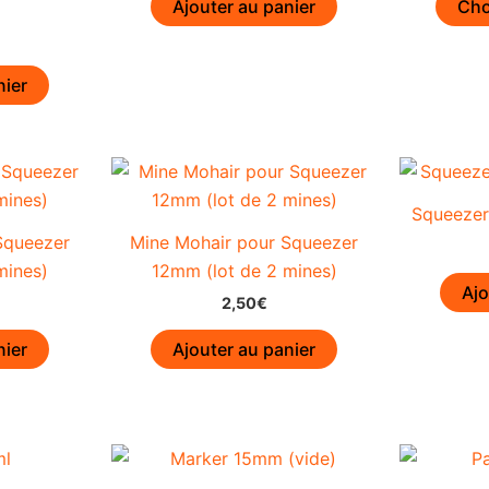
Ajouter au panier
Cho
choisies
sur
la
nier
page
du
produit
Squeezer
Squeezer
Mine Mohair pour Squeezer
mines)
12mm (lot de 2 mines)
Ajo
2,50
€
nier
Ajouter au panier