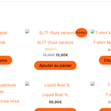
Promo !
inal
SL77 (fluid version)
T-shirt M
2
Le
Le
Note
15,00
€
12,00
€
Ce
5.00
prix
prix
ions
Cho
sur 5
produit
initial
actuel
Ajouter au panier
était :
est :
a
15,00€.
12,00€.
plusieurs
variations.
Les
Liquid Rust 1L
T-
options
nture mixé
peuvent
59,90
€
2
être