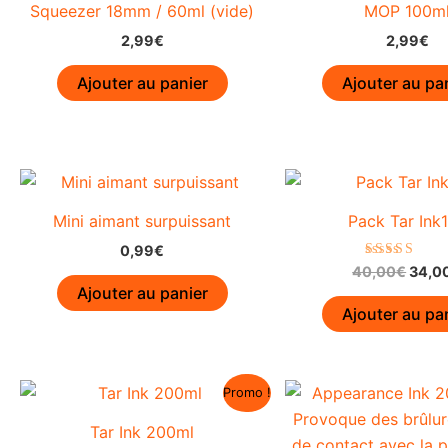
Squeezer 18mm / 60ml (vide)
MOP 100m
être
choisies
2,99
€
2,99
€
sur
Ajouter au panier
Ajouter au pa
la
page
du
produit
Mini aimant surpuissant
Pack Tar Ink
0,99
€
Le
Note
40,00
€
34,0
5.00
prix
Ajouter au panier
sur 5
initial
Ajouter au pa
était 
40,0
Promo !
Tar Ink 200ml