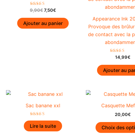
Le
Le
Note
9,90
€
7,50
€
4.91
prix
prix
sur 5
Appearance Ink 2
initial
actuel
Ajouter au panier
Provoque des brûlur
était :
est :
9,90€.
7,50€.
de contact avec la p
abondammen
Note
14,99
€
5.00
sur 5
Ajouter au pa
Sac banane xxl
Casquette Mef
20,00
€
Note
5.00
Lire la suite
Choix des opt
sur 5