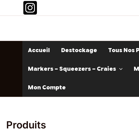
Aller
au
contenu
Accueil
Destockage
Tous Nos 
Markers – Squeezers – Craies
M
Mon Compte
Produits