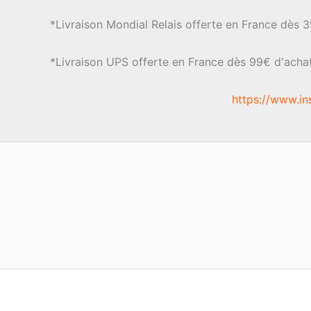
la
*Livraison Mondial Relais offerte en France dès 
page
du
produit
*Livraison UPS offerte en France dès 99€ d'acha
https://www.in