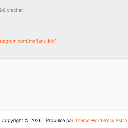
sur
la
39€ d'achat
page
du
t
produit
stagram.com/mefians_ink/
Copyright © 2026 | Propulsé par
Thème WordPress Astra