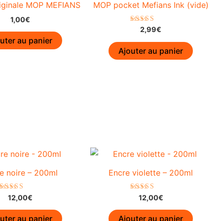
produit
produi
options
iginale MOP MEFIANS
MOP pocket Mefians Ink (vide)
peuvent
1,00
€
être
Note
2,99
€
5.00
uter au panier
choisies
sur 5
Ajouter au panier
sur
la
page
du
produit
e noire – 200ml
Encre violette – 200ml
Note
Note
12,00
€
12,00
€
5.00
5.00
sur 5
sur 5
uter au panier
Ajouter au panier