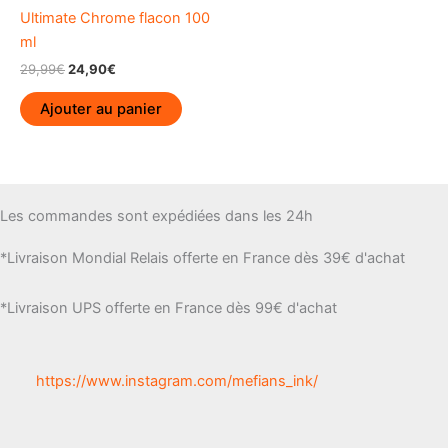
produi
Ultimate Chrome flacon 100
ml
Le
Le
29,99
€
24,90
€
prix
prix
initial
actuel
Ajouter au panier
était :
est :
29,99€.
24,90€.
Les commandes sont expédiées dans les 24h
*Livraison Mondial Relais offerte en France dès 39€ d'achat
*Livraison UPS offerte en France dès 99€ d'achat
https://www.instagram.com/mefians_ink/