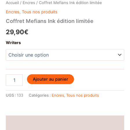
Accueil
/
Encres
/ Coffret Mefians Ink édition limitée
Encres
,
Tous nos produits
Coffret Mefians Ink édition limitée
29,90
€
Writers
quantité
Ajouter au panier
de
Coffret
Mefians
UGS :
133
Catégories :
Encres
,
Tous nos produits
Ink
édition
limitée
Description