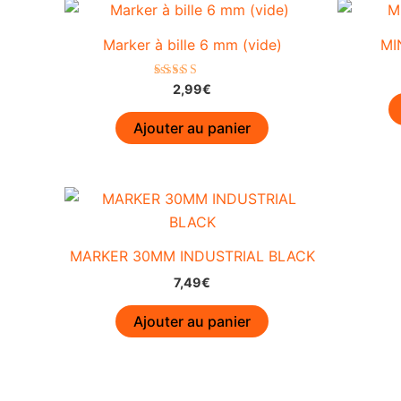
Marker à bille 6 mm (vide)
MI
Note
2,99
€
5.00
sur 5
Ajouter au panier
MARKER 30MM INDUSTRIAL BLACK
7,49
€
Ajouter au panier