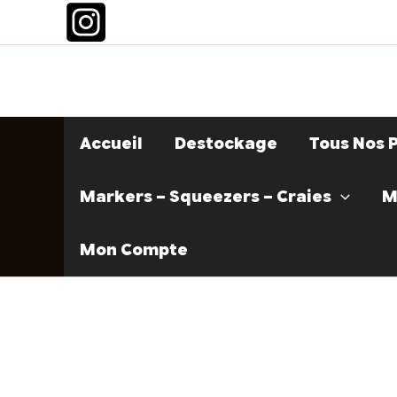
Aller
au
contenu
Accueil
Destockage
Tous Nos 
Markers – Squeezers – Craies
M
Mon Compte