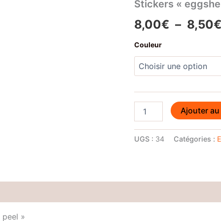
Stickers « eggshel
8,00
€
–
8,50
Couleur
quantité
Ajouter au
de
Stickers
"eggshell"
UGS :
34
Catégories :
E
ultra
destructible
(x200)
Avis (0)
 peel »