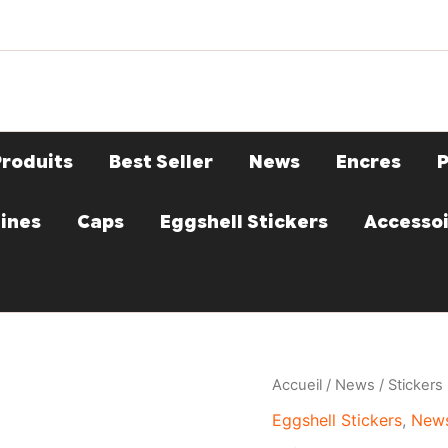
Produits
Best Seller
News
Encres
ines
Caps
Eggshell Stickers
Accesso
Accueil
/
News
/ Stickers 
Eggshell Stickers
,
New