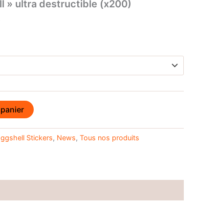
l » ultra destructible (x200)
Plage
€
de
prix :
8,00€
à
 panier
8,50€
ggshell Stickers
,
News
,
Tous nos produits