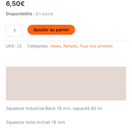
6,50
€
Disponibilité :
En stock
quantité
Ajouter au panier
de
Squeezer
Industrial
UGS :
22
Catégories :
News
,
Remplis
,
Tous nos produits
Black
Description
Informations complémentaires
Avis (0)
Squeezer Industrial Black 18 mm, capacité 90 ml
Squeezer mine mohair 18 mm