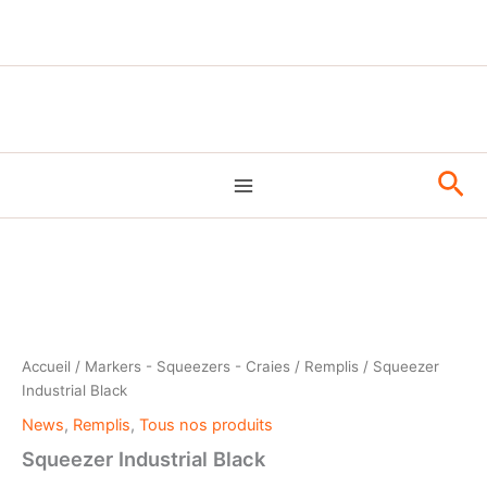
Aller
au
contenu
Rec
Accueil
/
Markers - Squeezers - Craies
/
Remplis
/ Squeezer
Industrial Black
News
,
Remplis
,
Tous nos produits
Squeezer Industrial Black