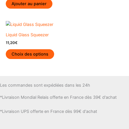
Ajouter au panier
Liquid Glass Squeezer
11,20
€
Ce
Choix des options
produit
a
plusieurs
variations.
Les
Les commandes sont expédiées dans les 24h
options
*Livraison Mondial Relais offerte en France dès 39€ d'achat
peuvent
être
*Livraison UPS offerte en France dès 99€ d'achat
choisies
sur
la