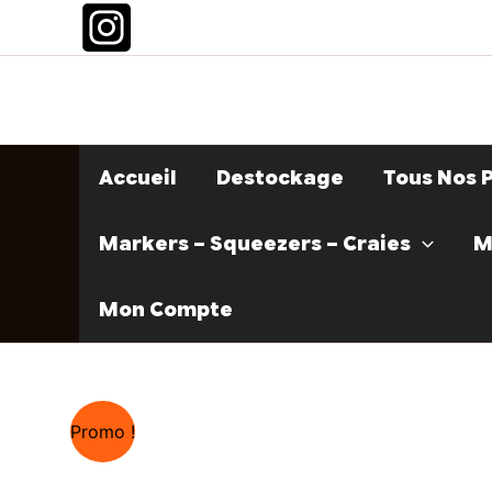
Aller
au
contenu
Accueil
Destockage
Tous Nos 
Markers – Squeezers – Craies
M
Mon Compte
Promo !