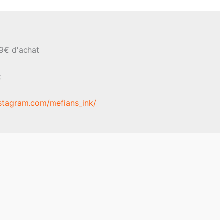
39€ d'achat
t
stagram.com/mefians_ink/