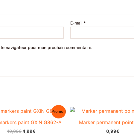
E-mail
*
 le navigateur pour mon prochain commentaire.
Promo !
markers paint GXIN G862-A
Marker permanent point
Le
Le
10,00
€
4,99
€
0,99
€