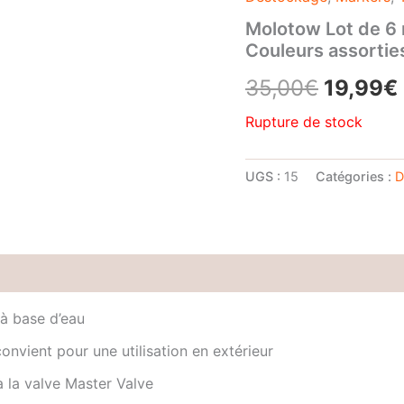
Molotow Lot de 6 
Couleurs assortie
Le
35,00
€
19,99
€
prix
Rupture de stock
initial
UGS :
15
Catégories :
D
était :
35,00€
Avis (0)
à base d’eau
convient pour une utilisation en extérieur
à la valve Master Valve