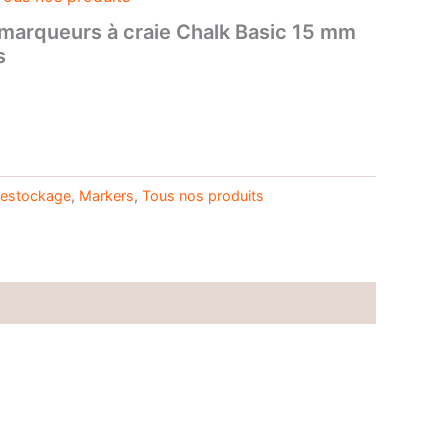
marqueurs à craie Chalk Basic 15 mm
s
Le
prix
actuel
estockage
,
Markers
,
Tous nos produits
est :
.
19,99€.