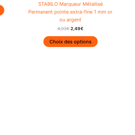
STABILO Marqueur Métallisé
Permanent pointe extra-fine 1 mm or
ou argent
Le
Le
4,03
€
2,49
€
prix
prix
Ce
initial
actuel
Choix des options
était :
est :
produit
4,03€.
2,49€.
a
plusieurs
variations.
Les
options
peuvent
être
choisies
sur
la
page