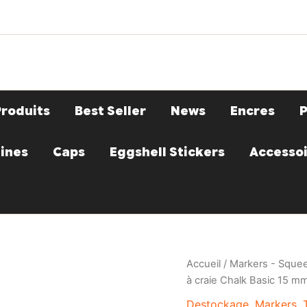
Produits
Best Seller
News
Encres
ines
Caps
Eggshell Stickers
Accesso
Accueil
/
Markers - Squee
à craie Chalk Basic 15 m
Destockage
,
Markers
,