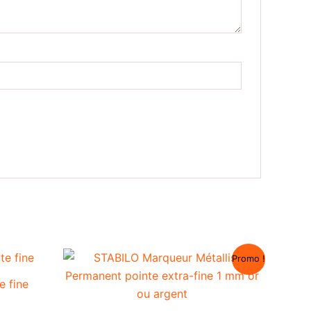
Promo !
e fine