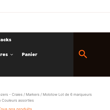
Packs
Recher
ires
Panier
zers - Craies
/
Markers
/ Molotow Lot de 6 marqueurs
m Couleurs assorties
Tous nos produits