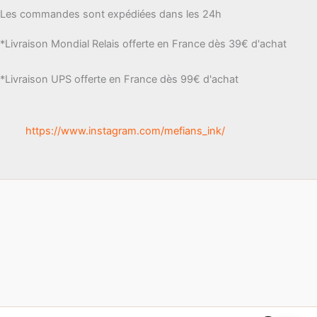
produi
Les
Les commandes sont expédiées dans les 24h
options
*Livraison Mondial Relais offerte en France dès 39€ d'achat
peuvent
être
*Livraison UPS offerte en France dès 99€ d'achat
choisies
sur
la
https://www.instagram.com/mefians_ink/
page
du
produit