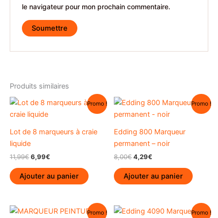
le navigateur pour mon prochain commentaire.
Produits similaires
Promo !
Promo !
Lot de 8 marqueurs à craie
Edding 800 Marqueur
liquide
permanent – noir
Le
Le
Le
Le
11,99
€
6,99
€
8,00
€
4,29
€
prix
prix
prix
prix
initial
actuel
initial
actuel
Ajouter au panier
Ajouter au panier
était :
est :
était :
est :
11,99€.
6,99€.
8,00€.
4,29€.
Promo !
Promo !