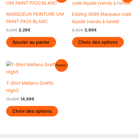
MARQUEUR PEINTURE UNI
Edding 4090 Marqueur craie
PAINT PX20 BLANC
liquide (vendu à l’unité)
Le
Le
Le
Le
6,00
€
3,29
€
6,90
€
3,99
€
prix
prix
prix
prix
Ce
initial
actuel
initial
actuel
Ajouter au panier
Choix des options
produi
était :
est :
était :
est :
6,00€.
3,29€.
6,90€.
3,99€.
a
plusieu
Promo !
variati
Les
option
T-Shirt Mefians Graffiti
peuve
High5
être
Le
Le
19,99
€
14,99
€
prix
prix
choisi
Ce
initial
actuel
Choix des options
sur
produit
était :
est :
la
19,99€.
14,99€.
a
page
plusieurs
du
variations.