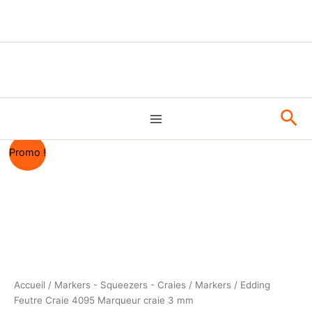
Aller
au
contenu
Rec
Promo !
Accueil
/
Markers - Squeezers - Craies
/
Markers
/ Edding
Feutre Craie 4095 Marqueur craie 3 mm