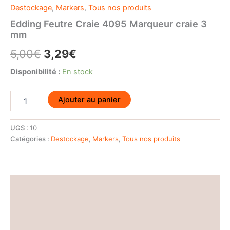
Destockage
,
Markers
,
Tous nos produits
Edding Feutre Craie 4095 Marqueur craie 3
mm
Le
Le
5,00
€
3,29
€
prix
prix
Disponibilité :
En stock
initial
actuel
quantité
Ajouter au panier
de
était :
est :
Edding
5,00€.
3,29€.
Feutre
UGS :
10
Craie
Catégories :
Destockage
,
Markers
,
Tous nos produits
4095
Marqueur
craie
3
Description
mm
Informations complémentaires
Avis (0)