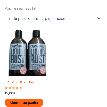
Voici le seul résultat
Liquid Rust 200ml
Note
15,00
€
5.00
sur 5
Ajouter au panier